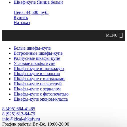
Шкаф-купе Яница белый
Цена: 44,500
руб.
Купить
На заказ
Белые шкафы-купе
Встроенные шкафы-купе
Радиусные шкафы-купе
Угловые шкафы-купе
Шкафы-купе в прихожую
Шкафы-купе в спальню
Шкафы-купе с витражами
Шкафы-купе пескоструй
Шкафы-купе с зеркалом
Шкафы-купе с фотопечатью
Шкафы-купе эконом-класса
8 (495) 664-41-65
8 (925) 613-64-79
info@ideal-shkafy.ru
График работы:Вт.-Вс. 10:00-20:00