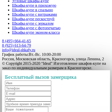
Угловые шкафы-купе
Шкафы-купе в прихожую
Шкафы-купе в спальню
Шкафы-купе с витражами
Шкафы-купе пескоструй
Шкафы-купе с зеркалом
Шкафы-купе с фотопечатью
Шкафы-купе эконом-класса
8 (495) 664-41-65
8 (925) 613-64-79
info@ideal-shkafy.ru
График работы:Вт.-Вс. 10:00-20:00
Россия, Московская область, Красногорск, улица Ленина, 2
© Copyright 2015-2020 “Ideal” Изготовление шкафов-купе на
заказ по индивидуальным размерам в Красногорске.
Бесплатный вызов замерщика