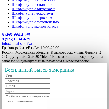
Шкафы-купе в прихожую
Шкафы-купе в спальню
Шкафы-купе с витражами
Шкафы-купе пескоструй
Шкафы-купе с зеркалом
Шкафы-купе с фотопечатью
Шкафы-купе эконом-класса
8 (495) 664-41-65
8 (925) 613-64-79
info@ideal-shkafy.ru
График работы:Вт.-Вс. 10:00-20:00
Россия, Московская область, Красногорск, улица Ленина, 2
© Copyright 2015-2020 “Ideal” Изготовление шкафов-купе на
заказ по индивидуальным размерам в Красногорске.
Бесплатный вызов замерщика