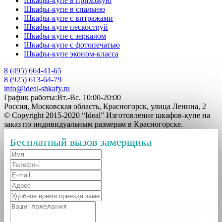
Шкафы-купе в прихожую
Шкафы-купе в спальню
Шкафы-купе с витражами
Шкафы-купе пескоструй
Шкафы-купе с зеркалом
Шкафы-купе с фотопечатью
Шкафы-купе эконом-класса
8 (495) 664-41-65
8 (925) 613-64-79
info@ideal-shkafy.ru
График работы:Вт.-Вс. 10:00-20:00
Россия, Московская область, Красногорск, улица Ленина, 2
© Copyright 2015-2020 “Ideal” Изготовление шкафов-купе на
заказ по индивидуальным размерам в Красногорске.
Бесплатный вызов замерщика