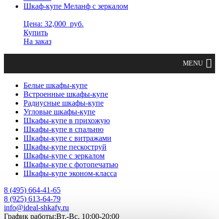
Шкаф-купе Меланф с зеркалом
Цена: 32,000
руб.
Купить
На заказ
Белые шкафы-купе
Встроенные шкафы-купе
Радиусные шкафы-купе
Угловые шкафы-купе
Шкафы-купе в прихожую
Шкафы-купе в спальню
Шкафы-купе с витражами
Шкафы-купе пескоструй
Шкафы-купе с зеркалом
Шкафы-купе с фотопечатью
Шкафы-купе эконом-класса
8 (495) 664-41-65
8 (925) 613-64-79
info@ideal-shkafy.ru
График работы:Вт.-Вс. 10:00-20:00