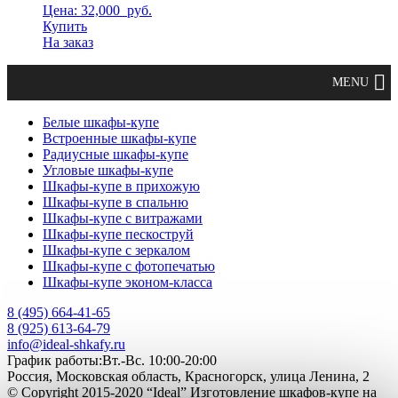
Цена: 32,000
руб.
Купить
На заказ
Белые шкафы-купе
Встроенные шкафы-купе
Радиусные шкафы-купе
Угловые шкафы-купе
Шкафы-купе в прихожую
Шкафы-купе в спальню
Шкафы-купе с витражами
Шкафы-купе пескоструй
Шкафы-купе с зеркалом
Шкафы-купе с фотопечатью
Шкафы-купе эконом-класса
8 (495) 664-41-65
8 (925) 613-64-79
info@ideal-shkafy.ru
График работы:Вт.-Вс. 10:00-20:00
Россия, Московская область, Красногорск, улица Ленина, 2
© Copyright 2015-2020 “Ideal” Изготовление шкафов-купе на