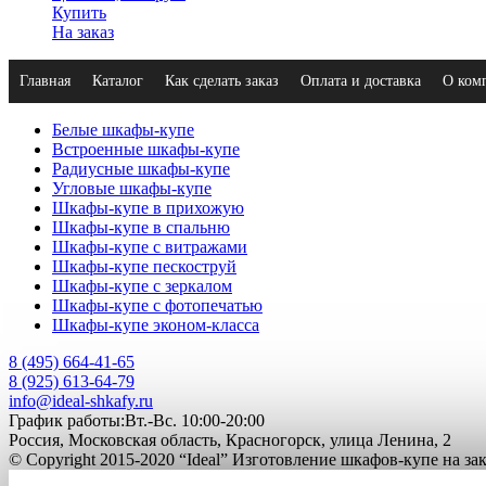
Купить
На заказ
Главная
Каталог
Как сделать заказ
Оплата и доставка
О ком
Белые шкафы-купе
Встроенные шкафы-купе
Радиусные шкафы-купе
Угловые шкафы-купе
Шкафы-купе в прихожую
Шкафы-купе в спальню
Шкафы-купе с витражами
Шкафы-купе пескоструй
Шкафы-купе с зеркалом
Шкафы-купе с фотопечатью
Шкафы-купе эконом-класса
8 (495) 664-41-65
8 (925) 613-64-79
info@ideal-shkafy.ru
График работы:Вт.-Вс. 10:00-20:00
Россия, Московская область, Красногорск, улица Ленина, 2
© Copyright 2015-2020 “Ideal” Изготовление шкафов-купе на з