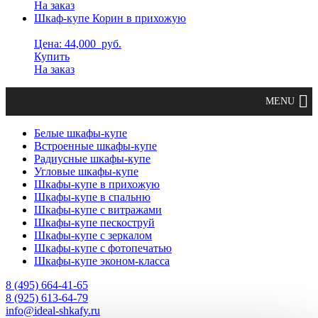
На заказ
Шкаф-купе Корин в прихожую
Цена: 44,000
руб.
Купить
На заказ
Белые шкафы-купе
Встроенные шкафы-купе
Радиусные шкафы-купе
Угловые шкафы-купе
Шкафы-купе в прихожую
Шкафы-купе в спальню
Шкафы-купе с витражами
Шкафы-купе пескоструй
Шкафы-купе с зеркалом
Шкафы-купе с фотопечатью
Шкафы-купе эконом-класса
8 (495) 664-41-65
8 (925) 613-64-79
info@ideal-shkafy.ru