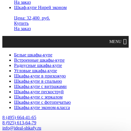
На заказ
Шкаф-купе Нирей эконом
Цена: 32,400
руб.
Купить
На заказ
Белые шкафы-купе
Встроенные шкафы-купе
Радиусные шкафы-купе
Угловые шкафы-купе
Шкафы-купе в прихожую
Шкафы-купе в спальню
Шкафы-купе с витражами
Шкафы-купе пескоструй
Шкафы-купе с зеркалом
Шкафы-купе с фотопечатью
Шкафы-купе эконом-класса
8 (495) 664-41-65
8 (925) 613-64-79
info@ideal-shkafy.ru