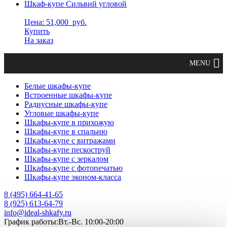
Шкаф-купе Сильвий угловой
Цена: 51,000
руб.
Купить
На заказ
Белые шкафы-купе
Встроенные шкафы-купе
Радиусные шкафы-купе
Угловые шкафы-купе
Шкафы-купе в прихожую
Шкафы-купе в спальню
Шкафы-купе с витражами
Шкафы-купе пескоструй
Шкафы-купе с зеркалом
Шкафы-купе с фотопечатью
Шкафы-купе эконом-класса
8 (495) 664-41-65
8 (925) 613-64-79
info@ideal-shkafy.ru
График работы:Вт.-Вс. 10:00-20:00