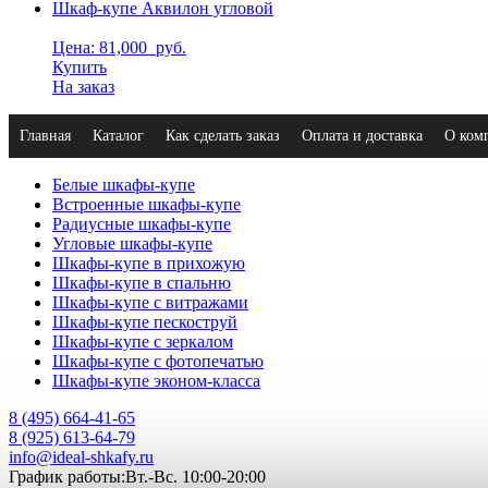
Шкаф-купе Аквилон угловой
Цена: 81,000
руб.
Купить
На заказ
Главная
Каталог
Как сделать заказ
Оплата и доставка
О ком
Белые шкафы-купе
Встроенные шкафы-купе
Радиусные шкафы-купе
Угловые шкафы-купе
Шкафы-купе в прихожую
Шкафы-купе в спальню
Шкафы-купе с витражами
Шкафы-купе пескоструй
Шкафы-купе с зеркалом
Шкафы-купе с фотопечатью
Шкафы-купе эконом-класса
8 (495) 664-41-65
8 (925) 613-64-79
info@ideal-shkafy.ru
График работы:Вт.-Вс. 10:00-20:00