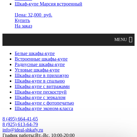
Шкаф-купе Марсия встроенный
Цена: 32,000
руб.
Купить
На заказ
Белые шкафы-купе
Встроенные шкафы-купе
Радиусные шкафы-купе
Угловые шкафы-купе
Шкафы-купе в прихожую
Шкафы-купе в спальню
Шкафы-купе с витражами
Шкафы-купе пескоструй
Шкафы-купе с зеркалом
Шкафы-купе с фотопечатью
Шкафы-купе эконом-класса
8 (495) 664-41-65
8 (925) 613-64-79
info@ideal-shkafy.ru
График работы:Вт.-Вс. 10:00-20:00