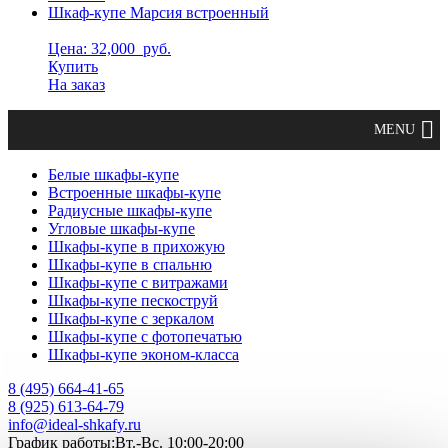
Шкаф-купе Марсия встроенный
Цена: 32,000
руб.
Купить
На заказ
Белые шкафы-купе
Встроенные шкафы-купе
Радиусные шкафы-купе
Угловые шкафы-купе
Шкафы-купе в прихожую
Шкафы-купе в спальню
Шкафы-купе с витражами
Шкафы-купе пескоструй
Шкафы-купе с зеркалом
Шкафы-купе с фотопечатью
Шкафы-купе эконом-класса
8 (495) 664-41-65
8 (925) 613-64-79
info@ideal-shkafy.ru
График работы:Вт.-Вс. 10:00-20:00