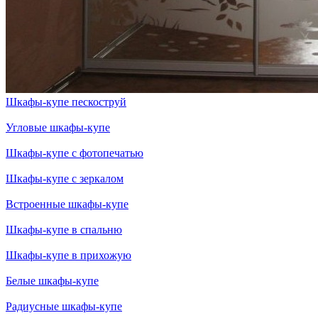
Шкафы-купе пескоструй
Угловые шкафы-купе
Шкафы-купе с фотопечатью
Шкафы-купе с зеркалом
Встроенные шкафы-купе
Шкафы-купе в спальню
Шкафы-купе в прихожую
Белые шкафы-купе
Радиусные шкафы-купе