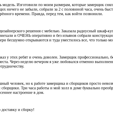
ь модель. Изготовили по моим размерам, которые замерщик снял 
х ничего не забыли, собрали за 2 с половиной часа, очень быст
ённого времени. Правда, перед тем, как войти позвонили.
дизайнерского решения с мебелью. Заказала радиусный шкаф-куп
риехали и ОЧЕНЬ оперативно и без изъянов собрали конструкцию.
вери бесшумно открываются и туда уместилось все, что только м
аказ у этих ребят и очень доволен. Замерщик профессионально,
еста. Через неделю вечером я уже любовался отменно выполнен
отрудничеству.
ошный человек, но к работе замерщика и сборщиков просто нево
 сборщики. Три часа работы и мой холл в доме буквально преобр
сеннее настроение в дом.
 доставку и сборку!