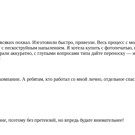
сяких похвал. Изготовили быстро, привезли. Весь процесс с мо
 пескоструйным напылением. Я хотела купить с фотопечатью, н
бирали аккуратно, с глупыми вопросами типа дайте переноску — н
!
компании. А ребятам, кто работал со мной лично, отдельное спа
не, поэтому без претензий, но впредь будьте внимательнее!