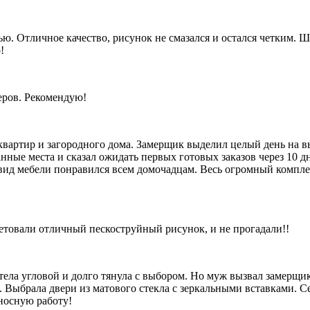
ью. Отличное качество, рисунок не смазался и остался четким.
!
еров. Рекомендую!
х квартир и загородного дома. Замерщик выделил целый день н
нные места и сказал ожидать первых готовых заказов через 10 
вид мебели понравился всем домочадцам. Весь огромный комплек
етовали отличный пескоструйный рисунок, и не прогадали!!
отела угловой и долго тянула с выбором. Но муж вызвал замерщ
 Выбрала двери из матового стекла с зеркальными вставками. С
носную работу!