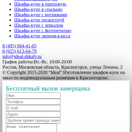
Шкафы-купе в прихожую
Шкафы-купе в спальню
Шкафы-купе с витражами
Шкафы-купе пескоструй
Шкафы-купе с зеркалом
Шкафы-купе с фотопечатью
Шкафы-купе эконом-класса
8 (495) 664-41-65
8 (925) 613-64-79
info@ideal-shkafy.ru
График работы:Вт.-Вс. 10:00-20:00
Россия, Московская область, Красногорск, улица Ленина, 2
© Copyright 2015-2020 “Ideal” Изготовление шкафов-купе на
заказ по индивидуальным размерам в Красногорске.
Бесплатный вызов замерщика