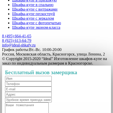
Шкафы-купе в прихожую
Шкафы-купе в спальню
Шкафы-купе с витражами
Шкафы-купе пескоструй
Шкафы-купе с зеркалом
Шкафы-купе с фотопечатью
Шкафы-купе эконом-класса
8 (495) 664-41-65
8 (925) 613-64-79
info@ideal-shkafy.ru
График работы:Вт.-Вс. 10:00-20:00
Россия, Московская область, Красногорск, улица Ленина, 2
© Copyright 2015-2020 “Ideal” Изготовление шкафов-купе на
заказ по индивидуальным размерам в Красногорске.
Бесплатный вызов замерщика