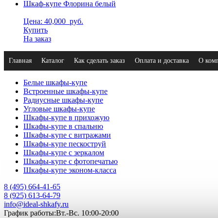
Шкаф-купе Флорина белый
Цена: 40,000
руб.
Купить
На заказ
Главная
Каталог
Как сделать заказ
Оплата и доставка
О ком
Белые шкафы-купе
Встроенные шкафы-купе
Радиусные шкафы-купе
Угловые шкафы-купе
Шкафы-купе в прихожую
Шкафы-купе в спальню
Шкафы-купе с витражами
Шкафы-купе пескоструй
Шкафы-купе с зеркалом
Шкафы-купе с фотопечатью
Шкафы-купе эконом-класса
8 (495) 664-41-65
8 (925) 613-64-79
info@ideal-shkafy.ru
График работы:Вт.-Вс. 10:00-20:00