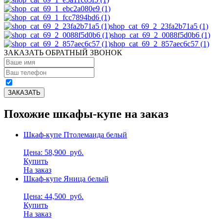
shop_cat_69_2_23fa2b71a5 (1)
shop_cat_69_2_0088f5d0b6 (1)
shop_cat_69_2_857aec6c57 (1)
ЗАКАЗАТЬ ОБРАТНЫЙ ЗВОНОК
Похожие шкафы-купе на заказ
Шкаф-купе Птолемаида белый
Цена: 58,900
руб.
Купить
На заказ
Шкаф-купе Яница белый
Цена: 44,500
руб.
Купить
На заказ