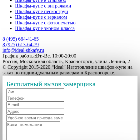
Шкафы-купе в спальню
Шкафы-купе с витражами
Шкафы-купе пескоструй
Шкафы-купе с зеркалом
Шкафы-купе с фотопечатью
Шкафы-купе эконом-класса
8 (495) 664-41-65
8 (925) 613-64-79
info@ideal-shkafy.ru
График работы:Вт.-Вс. 10:00-20:00
Россия, Московская область, Красногорск, улица Ленина, 2
© Copyright 2015-2020 “Ideal” Изготовление шкафов-купе на
заказ по индивидуальным размерам в Красногорске.
Бесплатный вызов замерщика