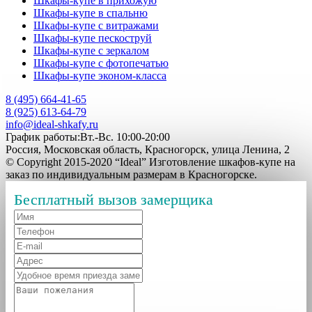
Шкафы-купе в прихожую
Шкафы-купе в спальню
Шкафы-купе с витражами
Шкафы-купе пескоструй
Шкафы-купе с зеркалом
Шкафы-купе с фотопечатью
Шкафы-купе эконом-класса
8 (495) 664-41-65
8 (925) 613-64-79
info@ideal-shkafy.ru
График работы:Вт.-Вс. 10:00-20:00
Россия, Московская область, Красногорск, улица Ленина, 2
© Copyright 2015-2020 “Ideal” Изготовление шкафов-купе на
заказ по индивидуальным размерам в Красногорске.
Бесплатный вызов замерщика