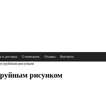
а и доставка
О компании
Отзывы
Контакты
коструйным рисунком
труйным рисунком