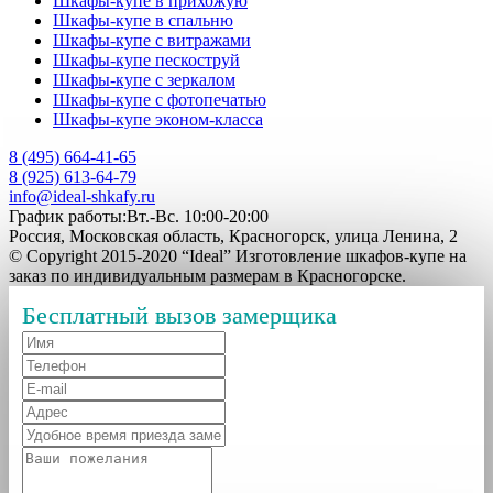
Шкафы-купе в прихожую
Шкафы-купе в спальню
Шкафы-купе с витражами
Шкафы-купе пескоструй
Шкафы-купе с зеркалом
Шкафы-купе с фотопечатью
Шкафы-купе эконом-класса
8 (495) 664-41-65
8 (925) 613-64-79
info@ideal-shkafy.ru
График работы:Вт.-Вс. 10:00-20:00
Россия, Московская область, Красногорск, улица Ленина, 2
© Copyright 2015-2020 “Ideal” Изготовление шкафов-купе на
заказ по индивидуальным размерам в Красногорске.
Бесплатный вызов замерщика