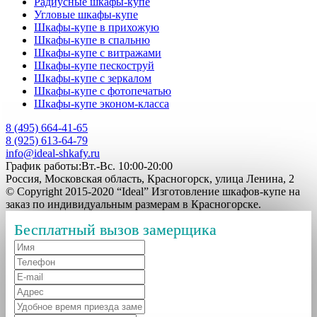
Радиусные шкафы-купе
Угловые шкафы-купе
Шкафы-купе в прихожую
Шкафы-купе в спальню
Шкафы-купе с витражами
Шкафы-купе пескоструй
Шкафы-купе с зеркалом
Шкафы-купе с фотопечатью
Шкафы-купе эконом-класса
8 (495) 664-41-65
8 (925) 613-64-79
info@ideal-shkafy.ru
График работы:Вт.-Вс. 10:00-20:00
Россия, Московская область, Красногорск, улица Ленина, 2
© Copyright 2015-2020 “Ideal” Изготовление шкафов-купе на
заказ по индивидуальным размерам в Красногорске.
Бесплатный вызов замерщика