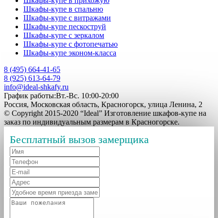
Шкафы-купе в прихожую
Шкафы-купе в спальню
Шкафы-купе с витражами
Шкафы-купе пескоструй
Шкафы-купе с зеркалом
Шкафы-купе с фотопечатью
Шкафы-купе эконом-класса
8 (495) 664-41-65
8 (925) 613-64-79
info@ideal-shkafy.ru
График работы:Вт.-Вс. 10:00-20:00
Россия, Московская область, Красногорск, улица Ленина, 2
© Copyright 2015-2020 “Ideal” Изготовление шкафов-купе на
заказ по индивидуальным размерам в Красногорске.
Бесплатный вызов замерщика