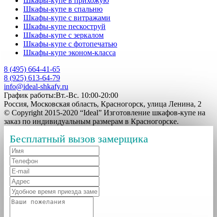
Шкафы-купе в прихожую
Шкафы-купе в спальню
Шкафы-купе с витражами
Шкафы-купе пескоструй
Шкафы-купе с зеркалом
Шкафы-купе с фотопечатью
Шкафы-купе эконом-класса
8 (495) 664-41-65
8 (925) 613-64-79
info@ideal-shkafy.ru
График работы:Вт.-Вс. 10:00-20:00
Россия, Московская область, Красногорск, улица Ленина, 2
© Copyright 2015-2020 “Ideal” Изготовление шкафов-купе на
заказ по индивидуальным размерам в Красногорске.
Бесплатный вызов замерщика