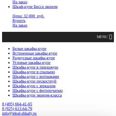
На заказ
Шкаф-купе Бисса эконом
Цена: 32,000
руб.
Купить
На заказ
Белые шкафы-купе
Встроенные шкафы-купе
Радиусные шкафы-купе
Угловые шкафы-купе
Шкафы-купе в прихожую
Шкафы-купе в спальню
Шкафы-купе с витражами
Шкафы-купе пескоструй
Шкафы-купе с зеркалом
Шкафы-купе с фотопечатью
Шкафы-купе эконом-класса
8 (495) 664-41-65
8 (925) 613-64-79
info@ideal-shkafy.ru