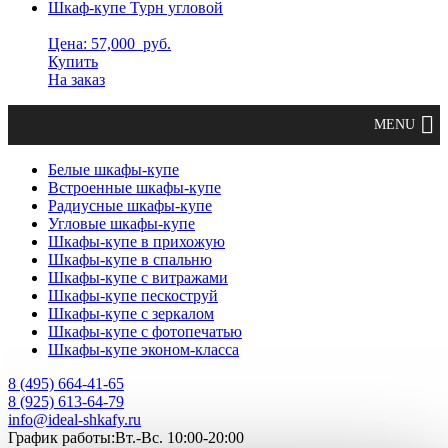
Шкаф-купе Турн угловой
Цена: 57,000
руб.
Купить
На заказ
Белые шкафы-купе
Встроенные шкафы-купе
Радиусные шкафы-купе
Угловые шкафы-купе
Шкафы-купе в прихожую
Шкафы-купе в спальню
Шкафы-купе с витражами
Шкафы-купе пескоструй
Шкафы-купе с зеркалом
Шкафы-купе с фотопечатью
Шкафы-купе эконом-класса
8 (495) 664-41-65
8 (925) 613-64-79
info@ideal-shkafy.ru
График работы:Вт.-Вс. 10:00-20:00