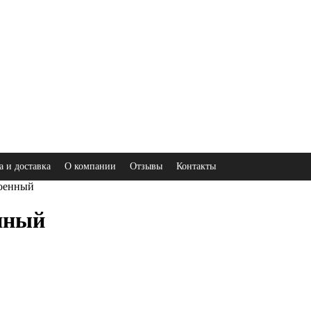
а и доставка
О компании
Отзывы
Контакты
роенный
нный