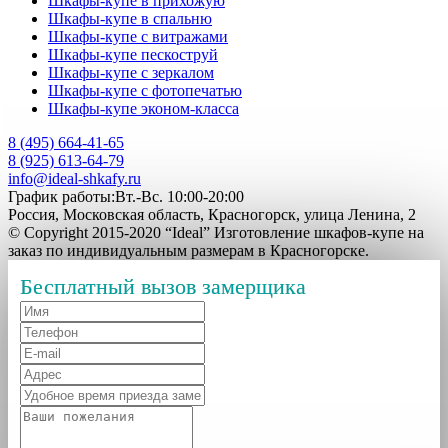
Шкафы-купе в прихожую
Шкафы-купе в спальню
Шкафы-купе с витражами
Шкафы-купе пескоструй
Шкафы-купе с зеркалом
Шкафы-купе с фотопечатью
Шкафы-купе эконом-класса
8 (495) 664-41-65
8 (925) 613-64-79
info@ideal-shkafy.ru
График работы:Вт.-Вс. 10:00-20:00
Россия, Московская область, Красногорск, улица Ленина, 2
© Copyright 2015-2020 “Ideal” Изготовление шкафов-купе на
заказ по индивидуальным размерам в Красногорске.
Бесплатный вызов замерщика