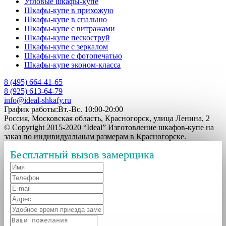
Угловые шкафы-купе
Шкафы-купе в прихожую
Шкафы-купе в спальню
Шкафы-купе с витражами
Шкафы-купе пескоструй
Шкафы-купе с зеркалом
Шкафы-купе с фотопечатью
Шкафы-купе эконом-класса
8 (495) 664-41-65
8 (925) 613-64-79
info@ideal-shkafy.ru
График работы:Вт.-Вс. 10:00-20:00
Россия, Московская область, Красногорск, улица Ленина, 2
© Copyright 2015-2020 “Ideal” Изготовление шкафов-купе на
заказ по индивидуальным размерам в Красногорске.
Бесплатный вызов замерщика