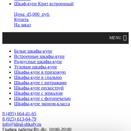
Шкаф-купе Крит встроенный
Цена: 45,000
руб.
Купить
На заказ
Белые шкафы-купе
Встроенные шкафы-купе
Радиусные шкафы-купе
Угловые шкафы-купе
Шкафы-купе в прихожую
Шкафы-купе в спальню
Шкафы-купе с витражами
Шкафы-купе пескоструй
Шкафы-купе с зеркалом
Шкафы-купе с фотопечатью
Шкафы-купе эконом-класса
8 (495) 664-41-65
8 (925) 613-64-79
info@ideal-shkafy.ru
График работы:Вт.-Вс. 10:00-20:00