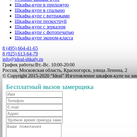
Шкафы-купе в прихожую
Шкафы-купе в спальню
Шкафы-купе с витражами
Шкафы-купе пескоструй
Шкафы-купе с зеркалом
Шкафы-купе с фотопечатью
Шкафы-купе эконом-класса
8 (495) 664-41-65
8 (925) 613-64-79
info@ideal-shkafy.ru
График работы:Вт.-Вс. 10:00-20:00
Россия, Московская область, Красногорск, улица Ленина, 2
© Copyright 2015-2020 “Ideal” Изготовление шкафов-купе на з
Бесплатный вызов замерщика