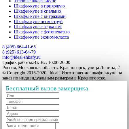
Угловые шкафы-купе
Шкафы-купе в прихожую
Шкафы-купе в спальню
Шкафы-купе с витражами
Шкафы-купе пескоструй
Шкафы-купе с зеркалом
Шкафы-купе с фотопечатью
Шкафы-купе эконом-класса
8 (495) 664-41-65
8 (925) 613-64-79
info@ideal-shkafy.ru
График работы:Вт.-Вс. 10:00-20:00
Россия, Московская область, Красногорск, улица Ленина, 2
© Copyright 2015-2020 “Ideal” Изготовление шкафов-купе на
заказ по индивидуальным размерам в Красногорске.
Бесплатный вызов замерщика