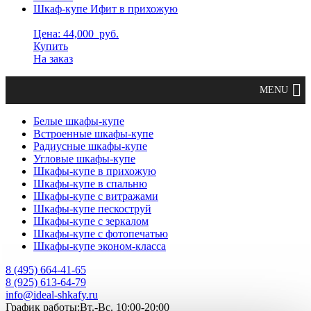
Шкаф-купе Ифит в прихожую
Цена: 44,000
руб.
Купить
На заказ
Белые шкафы-купе
Встроенные шкафы-купе
Радиусные шкафы-купе
Угловые шкафы-купе
Шкафы-купе в прихожую
Шкафы-купе в спальню
Шкафы-купе с витражами
Шкафы-купе пескоструй
Шкафы-купе с зеркалом
Шкафы-купе с фотопечатью
Шкафы-купе эконом-класса
8 (495) 664-41-65
8 (925) 613-64-79
info@ideal-shkafy.ru
График работы:Вт.-Вс. 10:00-20:00