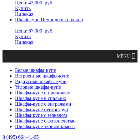
Цена: 42,000
руб.
Купить
На заказ
Шкаф-купе Пемандр в спальню
Цена: 67,000
руб.
Купить
На заказ
Белые шкафы-купе
Встроенные шкафы-купе
Радиусные шкафы-купе
Угловые шкафы-купе
Шкафы-купе в прихожую
Шкафы-купе в спальню
Шкафы-купе с витражами
Шкафы-купе пескоструй
Шкафы-купе с зеркалом
Шкафы-купе с фотопечатью
Шкафы-купе эконом-класса
8 (495) 664-41-65