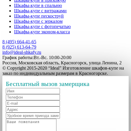
Шкафы-купе в прихожую
Шкафы-купе в спальню
Шкафы-купе с витражами
Шкафы-купе пескоструй
Шкафы-купе с зеркалом
Шкафы-купе с фотопечатью
Шкафы-купе эконом-класса
8 (495) 664-41-65
8 (925) 613-64-79
info@ideal-shkafy.ru
График работы:Вт.-Вс. 10:00-20:00
Россия, Московская область, Красногорск, улица Ленина, 2
© Copyright 2015-2020 “Ideal” Изготовление шкафов-купе на
заказ по индивидуальным размерам в Красногорске.
Бесплатный вызов замерщика