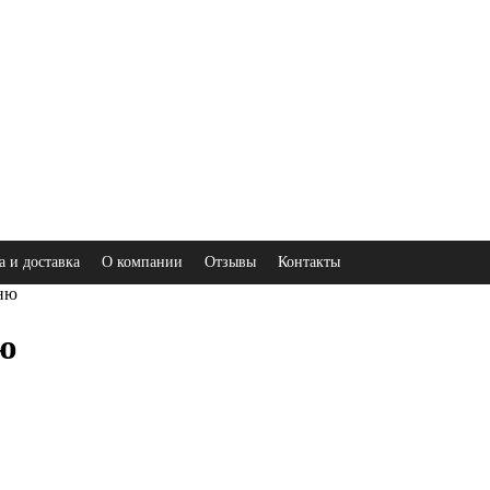
а и доставка
О компании
Отзывы
Контакты
ьню
ю