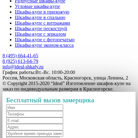
Радиусные шкафы-купе
Угловые шкафы-купе
Шкафы-купе в прихожую
Шкафы-купе в спальню
Шкафы-купе с витражами
Шкафы-купе пескоструй
Шкафы-купе с зеркалом
Шкафы-купе с фотопечатью
Шкафы-купе эконом-класса
8 (495) 664-41-65
8 (925) 613-64-79
info@ideal-shkafy.ru
График работы:Вт.-Вс. 10:00-20:00
Россия, Московская область, Красногорск, улица Ленина, 2
© Copyright 2015-2020 “Ideal” Изготовление шкафов-купе на
заказ по индивидуальным размерам в Красногорске.
Бесплатный вызов замерщика