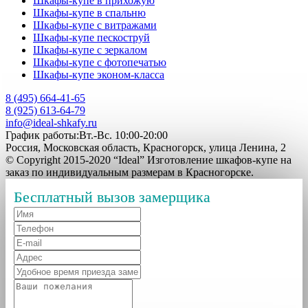
Шкафы-купе в прихожую
Шкафы-купе в спальню
Шкафы-купе с витражами
Шкафы-купе пескоструй
Шкафы-купе с зеркалом
Шкафы-купе с фотопечатью
Шкафы-купе эконом-класса
8 (495) 664-41-65
8 (925) 613-64-79
info@ideal-shkafy.ru
График работы:Вт.-Вс. 10:00-20:00
Россия, Московская область, Красногорск, улица Ленина, 2
© Copyright 2015-2020 “Ideal” Изготовление шкафов-купе на
заказ по индивидуальным размерам в Красногорске.
Бесплатный вызов замерщика