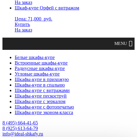
На заказ
Шкаф-купе Орфей с витражом
Цена: 71,000
руб.
Купить
На заказ
Белые шкафы-купе
Встроенные шкафы-купе
Радиусные шкафы-купе
Угловые шкафы-купе
Шкафы-купе в прихожую
Шкафы-купе в спальню
Шкафы-купе с витражами
Шкафы-купе пескоструй
Шкафы-купе с зеркалом
Шкафы-купе с фотопечатью
Шкафы-купе эконом-класса
8 (495) 664-41-65
8 (925) 613-64-79
info@ideal-shkafy.ru