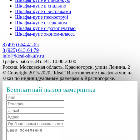
Шкафы-купе в прихожую
Шкафы-купе в спальню
Шкафы-купе с витражами
Шкафы-купе пескоструй
Шкафы-купе с зеркалом
Шкафы-купе с фотопечатью
Шкафы-купе эконом-класса
8 (495) 664-41-65
8 (925) 613-64-79
info@ideal-shkafy.ru
График работы:Вт.-Вс. 10:00-20:00
Россия, Московская область, Красногорск, улица Ленина, 2
© Copyright 2015-2020 “Ideal” Изготовление шкафов-купе на
заказ по индивидуальным размерам в Красногорске.
Бесплатный вызов замерщика